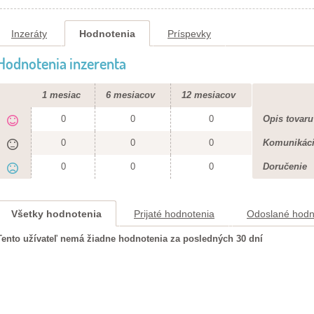
Inzeráty
Hodnotenia
Príspevky
Hodnotenia inzerenta
1 mesiac
6 mesiacov
12 mesiacov
0
0
0
Opis tovaru
0
0
0
Komunikác
0
0
0
Doručenie
Všetky hodnotenia
Prijaté hodnotenia
Odoslané hodn
Tento užívateľ nemá žiadne hodnotenia za posledných 30 dní