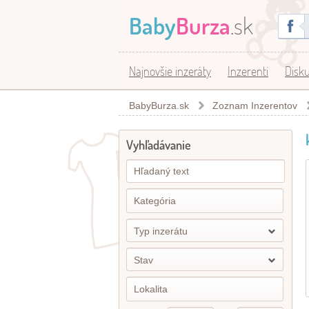
Baby
Burza
.sk
Najnovšie inzeráty
Inzerenti
Disku
BabyBurza.sk
Zoznam Inzerentov
Vyhľadávanie
Typ inzerátu
Stav