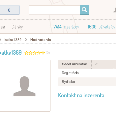
0
sia
Články
7414
inzerátov
1630
užívateľov
katka1389
Hodnotenia
katka1389
(0)
Počet inzerátov
8
Registrácia
Bydlisko
Kontakt na inzerenta